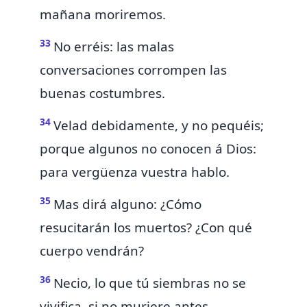
mañana moriremos.
33
No erréis:
las malas
conversaciones corrompen las
buenas costumbres.
34
Velad debidamente,
y no pequéis;
porque algunos no conocen á Dios:
para vergüenza vuestra hablo.
35
Mas dirá alguno: ¿Cómo
resucitarán los muertos? ¿Con qué
cuerpo vendrán?
36
Necio,
lo que tú siembras no se
vivifica, si no muriere
antes.