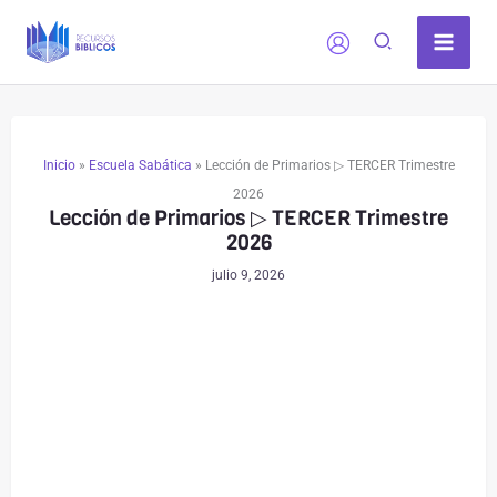
Comentarios
Comentarios
Ir
siguientes
siguientes
al
contenido
Inicio
»
Escuela Sabática
»
Lección de Primarios ▷ TERCER Trimestre
2026
Lección de Primarios ▷ TERCER Trimestre
2026
julio 9, 2026