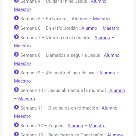
Semana 4 – Cuidar al niño Jesús :
Alumno
–
Maestro
Semana 5 – En Nazaret :
Alumno
–
Maestro
Semana 6 – En el río Jordán :
Alumno
–
Maestro
Semana 7 – Victoria en el desierto :
Alumno
–
Maestro
Semana 8 – Llamados a seguir a Jesús :
Alumno
–
Maestro
Semana 9 – ¡Se agotó el jugo de uva! :
Alumno
–
Maestro
Semana 10 – Jesús alimenta a la multitud :
Alumno
–
Maestro
Semana 11 – Discípulos en formación :
Alumno
–
Maestro
Semana 12 – Zaqueo :
Alumno
–
Maestro
Semana 13 – Bendiciones en Capernaúm :
Alumno