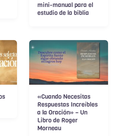
mini-manual para el
estudio de la biblia
os
«Cuando Necesitas
Respuestas Increíbles
a la Oración» – Un
Libro de Roger
Morneau