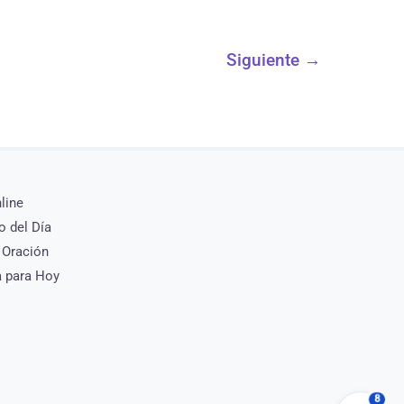
Siguiente
→
nline
o del Día
 Oración
a para Hoy
8