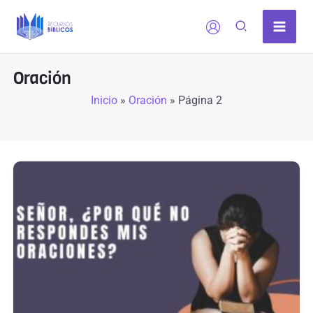
Ir
al
contenido
Oración
Inicio
»
Oración
»
Página 2