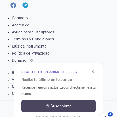
Contacto
Acerca de
Ayuda para Suscriptores
Términos y Condiciones
Música Instrumental
Política de Privacidad
Donación 💜
×
NEWSLETTER · RECURSOS BÍBLICOS
Biblia Online
Recibe lo último en tu correo
Versículo del Día
Muro de Oración
Recursos nuevos y actualizados directamente a tu
Matutina para Hoy
correo.
📩 Suscribirme
4
Copyright © 2026 Recursos Bíblicos.
Sin spam · Cancela cuando quieras