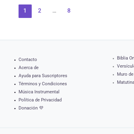
1
2
…
8
Biblia O
Contacto
Versícul
Acerca de
Muro de
Ayuda para Suscriptores
Matutin
Términos y Condiciones
Música Instrumental
Política de Privacidad
Donación 💜