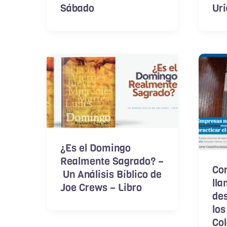
Sábado
Ur
¿Es el Domingo
Realmente Sagrado? –
Cor
Un Análisis Bíblico de
lla
Joe Crews – Libro
de
los
Co