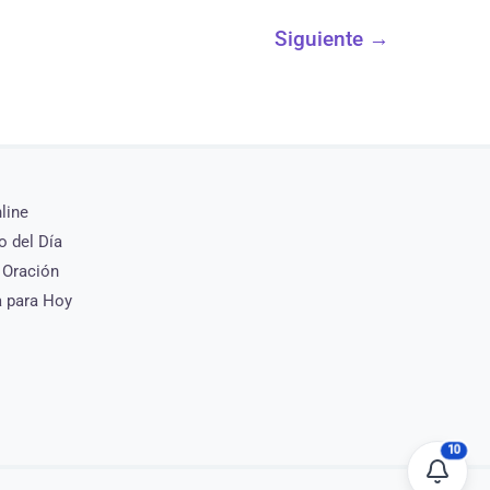
Siguiente
→
nline
o del Día
 Oración
a para Hoy
10