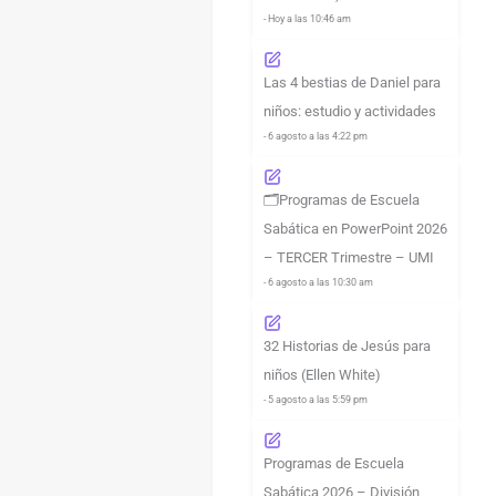
- Hoy a las 10:46 am
Las 4 bestias de Daniel para
niños: estudio y actividades
- 6 agosto a las 4:22 pm
🗂️Programas de Escuela
Sabática en PowerPoint 2026
– TERCER Trimestre – UMI
- 6 agosto a las 10:30 am
32 Historias de Jesús para
niños (Ellen White)
- 5 agosto a las 5:59 pm
Programas de Escuela
Sabática 2026 – División