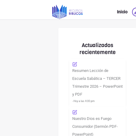
Ir
Inicio
al
contenido
Actualizados
recientemente
Resumen Lección de
Escuela Sabática – TERCER
Trimestre 2026 – PowerPoint
y PDF
- Hoy a las 4:00 pm
Nuestro Dios es Fuego
Consumidor (Sermón PDF-
PowerPoint)