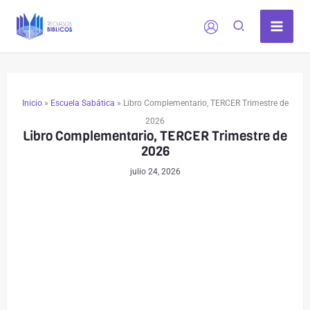
Comentarios
Comentarios
Ir
siguientes
siguientes
al
contenido
Inicio
»
Escuela Sabática
»
Libro Complementario, TERCER Trimestre de
2026
Libro Complementario, TERCER Trimestre de
2026
julio 24, 2026