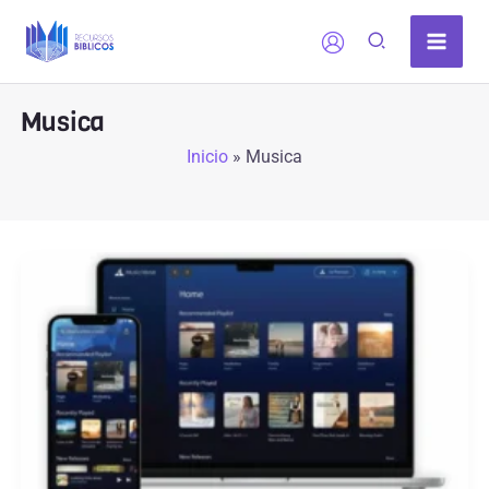
Ir
al
contenido
Musica
Inicio
»
Musica