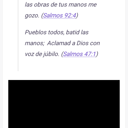
las obras de tus manos me
gozo. (
Salmos 92:4
)
Pueblos todos, batid las
manos; Aclamad a Dios con
voz de júbilo. (
Salmos 47:1
)