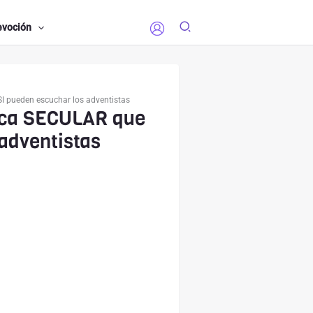
evoción
I pueden escuchar los adventistas
sica SECULAR que
adventistas