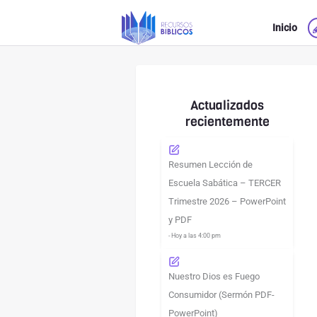
Ir
Inicio
al
contenido
Actualizados
recientemente
Resumen Lección de
Escuela Sabática – TERCER
Trimestre 2026 – PowerPoint
y PDF
- Hoy a las 4:00 pm
Nuestro Dios es Fuego
Consumidor (Sermón PDF-
PowerPoint)