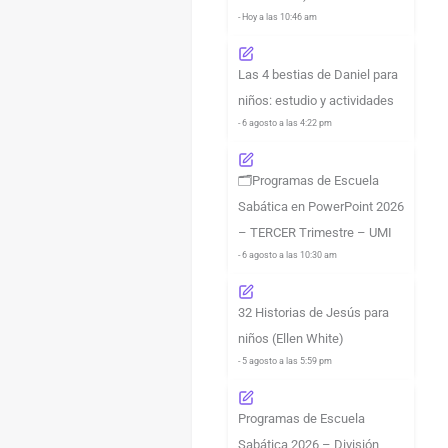
- Hoy a las 10:46 am
Las 4 bestias de Daniel para
niños: estudio y actividades
- 6 agosto a las 4:22 pm
🗂️Programas de Escuela
Sabática en PowerPoint 2026
– TERCER Trimestre – UMI
- 6 agosto a las 10:30 am
32 Historias de Jesús para
niños (Ellen White)
- 5 agosto a las 5:59 pm
Programas de Escuela
Sabática 2026 – División