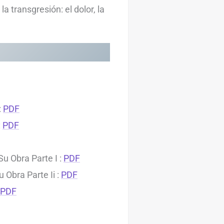
la transgresión: el dolor, la
:
PDF
:
PDF
u Obra Parte I :
PDF
 Obra Parte Ii :
PDF
PDF