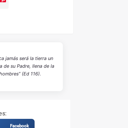
ca jamás será la tierra un
sa de su Padre, llena de la
 hombres” (Ed 116).
es:
Facebook