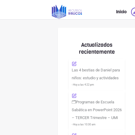
Ir
Inicio
al
contenido
Actualizados
recientemente
Las 4 bestias de Daniel para
niños: estudio y actividades
- Hoy a las 4:22 pm
🗂️Programas de Escuela
Sabática en PowerPoint 2026
– TERCER Trimestre – UMI
- Hoy a las 10:30 am