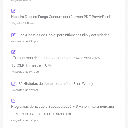
- Hoy a las 4:00 pm
Nuestro Dios es Fuego Consumidor (Sermón PDF-PowerPoint)
- Hoy a las 10:46 am
Las 4 bestias de Daniel para niños: estudio y actividades
- 6 agosto a las 4:22 pm
🗂️Programas de Escuela Sabática en PowerPoint 2026 –
TERCER Trimestre – UMI
- 6 agosto a las 10:30 am
32 Historias de Jesús para niños (Ellen White)
- 5 agosto a las 5:59 pm
Programas de Escuela Sabática 2026 – División Interamericana
– PDF y PPTX – TERCER TRIMESTRE
- 5 agosto a las 5:21 pm