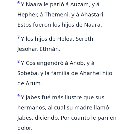
6
Y Naara le parió á Auzam, y á
Hepher, á Themeni, y á Ahastari.
Estos fueron los hijos de Naara.
7
Y los hijos de Helea: Sereth,
Jesohar, Ethnán.
8
Y Cos engendró á Anob, y á
Sobeba, y la familia de Aharhel hijo
de Arum.
9
Y Jabes fué más ilustre que sus
hermanos, al cual su madre llamó
Jabes, diciendo: Por cuanto le parí en
dolor.