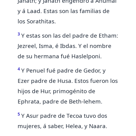
Jahath; y Jahath engendró á Ahumai
y á Laad. Estas son las familias de
los Sorathitas.
3
Y estas son las del padre de Etham:
Jezreel, Isma, é Ibdas. Y el nombre
de su hermana fué Haslelponi.
4
Y Penuel
fué
padre de Gedor, y
Ezer padre de Husa. Estos fueron los
hijos de Hur, primogénito de
Ephrata,
padre de Beth-lehem.
5
Y Asur padre de Tecoa tuvo dos
mujeres,
á saber,
Helea, y Naara.