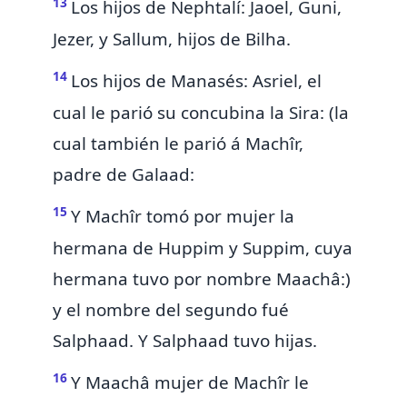
13
Los hijos de Nephtalí: Jaoel, Guni,
Jezer, y Sallum, hijos de Bilha.
14
Los
hijos de Manasés: Asriel, el
cual le parió su concubina la Sira: (la
cual también le parió á Machîr,
padre de Galaad:
15
Y Machîr tomó por mujer
la
hermana
de Huppim y Suppim, cuya
hermana tuvo por nombre Maachâ:)
y el nombre del segundo fué
Salphaad. Y Salphaad tuvo hijas.
16
Y Maachâ mujer de Machîr le