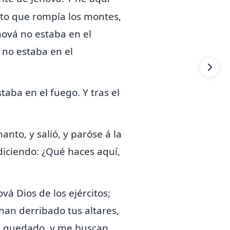
to que rompía los montes,
hová no estaba en el
 no estaba en el
taba en el fuego. Y tras el
anto, y salió, y paróse á la
 diciendo: ¿Qué haces aquí,
vá Dios de los ejércitos;
 han derribado tus altares,
 he quedado, y me buscan