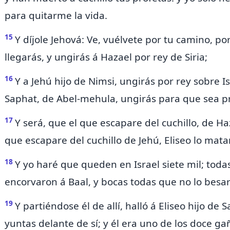
para quitarme la vida.
15
Y díjole Jehová: Ve, vuélvete por tu camino, po
llegarás,
y ungirás á Hazael por rey de Siria;
16
Y
a Jehú hijo de Nimsi, ungirás por rey sobre Isr
Saphat, de Abel-mehula, ungirás para que sea pro
17
Y será,
que el que escapare del cuchillo, de Ha
que escapare del cuchillo de Jehú,
Eliseo lo mata
18
Y yo haré que queden en Israel siete mil; todas
encorvaron á Baal, y bocas todas que no lo besa
19
Y partiéndose él de allí, halló á Eliseo hijo de
yuntas delante de sí; y
él era uno de los doce
ga