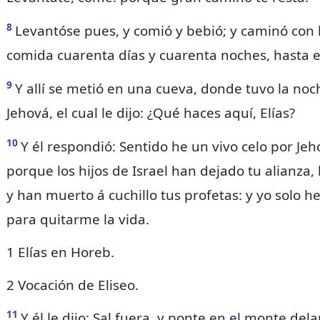
8
Levantóse pues, y comió y bebió; y caminó con l
comida
cuarenta días y cuarenta noches, hasta 
9
Y allí se metió en una cueva, donde tuvo la noch
Jehová, el cual le dijo: ¿Qué haces aquí, Elías?
10
Y él respondió: Sentido he un vivo
celo por Jeh
porque los hijos de Israel han dejado tu alianza,
y
han muerto á cuchillo tus profetas:
y yo solo 
para quitarme la vida.
1 Elías en Horeb.
2 Vocación de Eliseo.
11
Y él le dijo: Sal fuera, y ponte
en el monte dela