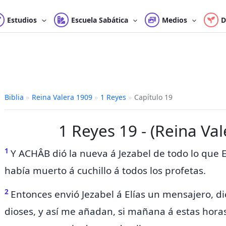
Estudios
Escuela Sabática
Medios
D
Biblia
»
Reina Valera 1909
»
1 Reyes
»
Capítulo 19
1 Reyes 19 - (Reina Va
1
Y ACHÂB dió la nueva á Jezabel de todo lo que 
había muerto á cuchillo á todos los profetas.
2
Entonces envió Jezabel á Elías un mensajero, d
dioses, y así me añadan, si mañana á estas hora