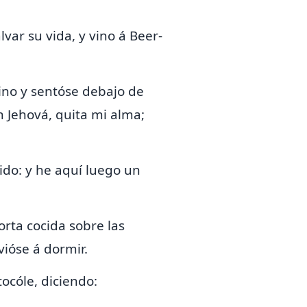
lvar su vida, y vino á
Beer-
vino y sentóse debajo de
h Jehová,
quita mi alma;
do: y he aquí luego un
orta cocida sobre las
vióse á dormir.
ocóle, diciendo: