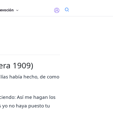
evoción
lera 1909)
Elías había hecho, de como
iciendo:
Así me hagan los
s yo no haya puesto tu