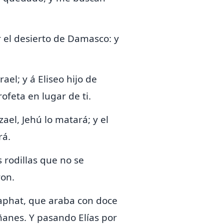
r el desierto de Damasco: y
ael; y á Eliseo hijo de
feta en lugar de ti.
zael,
Jehú lo matará; y el
rá.
 rodillas que no se
ron.
 Saphat, que araba con doce
ñanes.
Y pasando Elías por