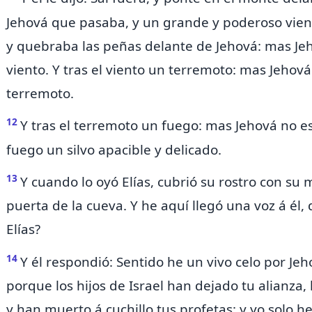
Jehová que pasaba,
y un grande y poderoso vien
y quebraba las peñas delante de Jehová: mas Je
viento. Y tras el viento un terremoto: mas Jehová
terremoto.
12
Y tras el terremoto un fuego: mas Jehová no es
fuego
un silvo apacible y delicado.
13
Y cuando lo oyó Elías,
cubrió su rostro con su m
puerta de la cueva. Y he aquí llegó una voz á él,
Elías?
14
Y él respondió: Sentido he un vivo celo por Jeho
porque los hijos de Israel han dejado tu alianza,
y han muerto á cuchillo tus profetas: y yo solo