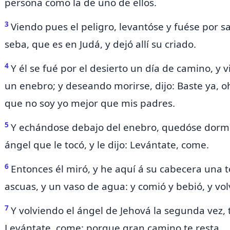
persona como la de uno de ellos.
3
Viendo pues
el peligro,
levantóse y fuése por sa
seba, que es en Judá, y dejó allí su criado.
4
Y él se fué por el desierto un día de camino, y 
un enebro; y deseando morirse, dijo: Baste ya, o
que no soy yo mejor que mis padres.
5
Y echándose debajo del enebro, quedóse dormi
ángel que le tocó, y le dijo: Levántate, come.
6
Entonces él miró, y he aquí á su cabecera una t
ascuas, y un vaso de agua: y comió y bebió, y vol
7
Y volviendo el ángel de Jehová la segunda vez, t
Levántate, come: porque gran camino te resta.