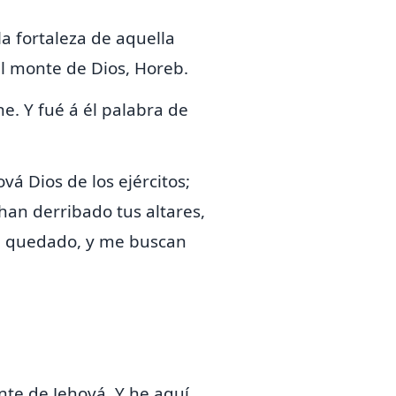
a fortaleza de aquella
el monte de Dios,
Horeb.
e. Y fué á él palabra de
ová Dios de los ejércitos;
 han derribado tus altares,
he quedado, y me buscan
nte de Jehová. Y he aquí