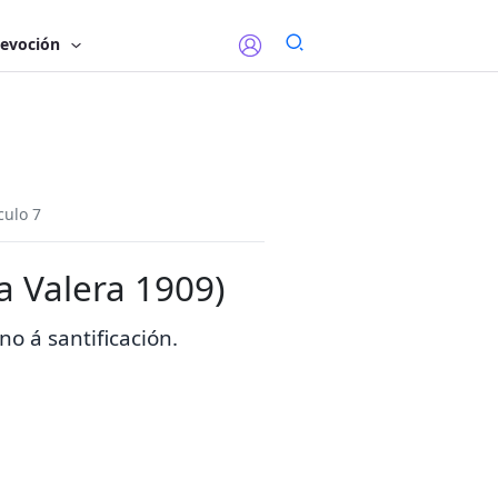
evoción
culo 7
na Valera 1909)
no á santificación.