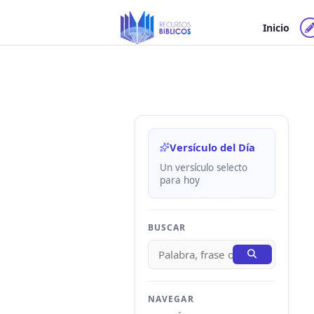
Ir
al
Inicio
contenido
Versículo del Día
Un versículo selecto
para hoy
BUSCAR
NAVEGAR