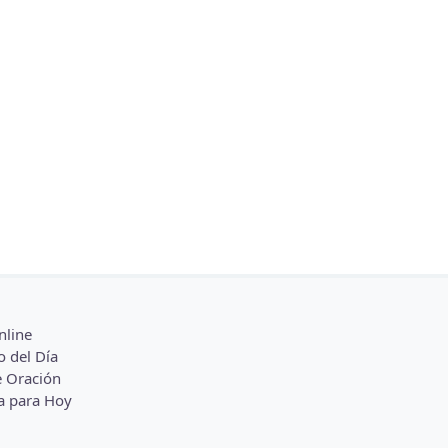
nline
o del Día
 Oración
a para Hoy