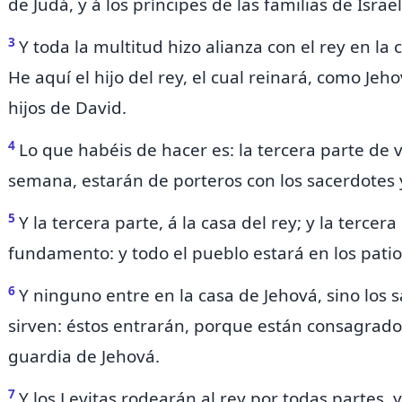
de Judá, y á los príncipes de las familias de Israe
3
Y toda la multitud hizo alianza con el rey en la ca
He aquí el hijo del rey, el cual reinará, como Jeh
hijos de David.
4
Lo que habéis de hacer es: la tercera parte de 
semana, estarán de porteros con los sacerdotes y
5
Y la tercera parte, á la casa del rey; y la tercera
fundamento: y todo el pueblo estará en los patio
6
Y ninguno entre en la casa de Jehová, sino
los 
sirven: éstos entrarán, porque están consagrados
guardia de Jehová.
7
Y los Levitas rodearán al rey por todas partes,