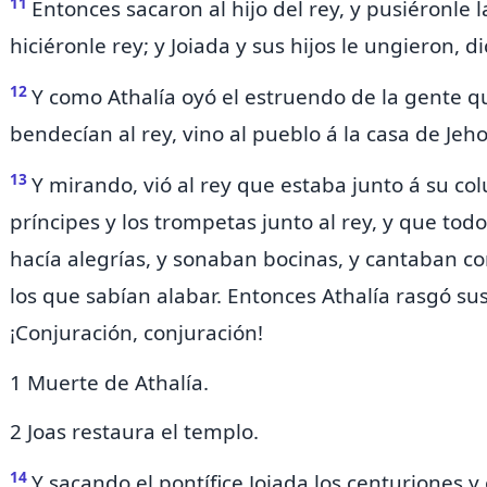
11
Entonces sacaron al hijo del rey, y pusiéronle l
hiciéronle rey; y Joiada y sus hijos le ungieron, di
12
Y como Athalía oyó el estruendo de la gente qu
bendecían al rey, vino al pueblo á la casa de Jeh
13
Y mirando, vió al rey que estaba junto á su col
príncipes y los trompetas junto al rey, y que todo
hacía alegrías, y sonaban bocinas, y cantaban c
los que sabían alabar. Entonces Athalía rasgó sus 
¡Conjuración, conjuración!
1 Muerte de Athalía.
2 Joas restaura el templo.
14
Y sacando el pontífice Joiada los centuriones y 