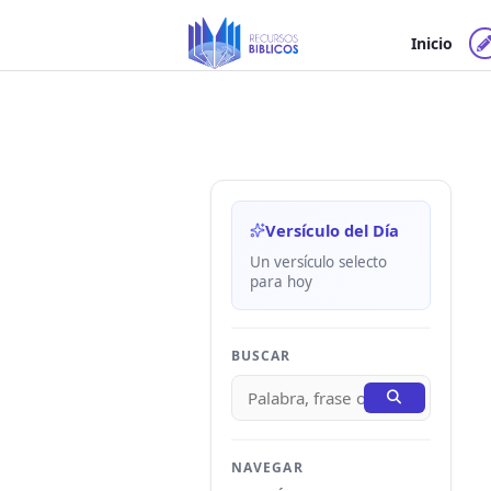
Ir
al
Inicio
contenido
Versículo del Día
Un versículo selecto
para hoy
BUSCAR
NAVEGAR