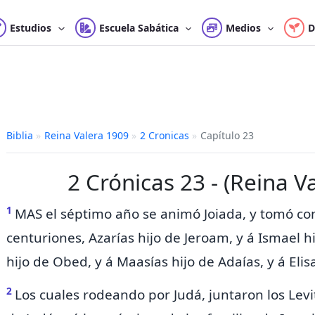
Estudios
Escuela Sabática
Medios
D
Biblia
»
Reina Valera 1909
»
2 Cronicas
»
Capítulo 23
2 Crónicas 23 - (Reina V
1
MAS el séptimo año se animó
Joiada, y tomó co
centuriones, Azarías hijo de Jeroam, y á Ismael h
hijo de Obed, y á Maasías hijo de Adaías, y á Elisa
2
Los cuales rodeando por Judá, juntaron los Levi