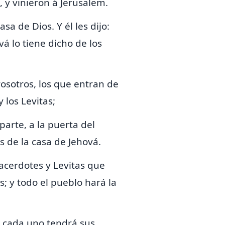
l, y vinieron á Jerusalem.
sa de Dios. Y él les dijo:
ová lo
tiene dicho de los
vosotros, los que entran de
 los Levitas;
 parte,
a la puerta del
s de la casa de Jehová.
sacerdotes y Levitas que
; y todo el pueblo hará la
 y cada uno tendrá sus