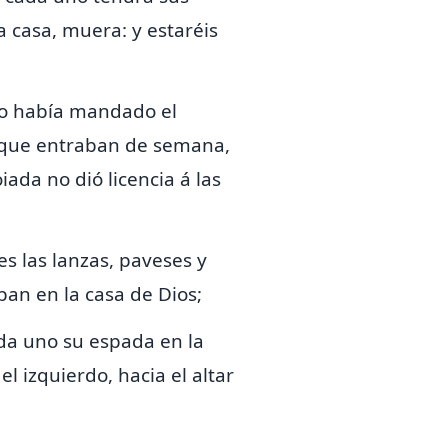
 casa, muera: y estaréis
 lo había mandado el
s que entraban de semana,
Joiada
no dió licencia á las
es las lanzas, paveses y
ban en la casa de Dios;
da uno su espada en la
l izquierdo, hacia el altar