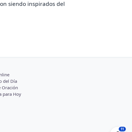
on siendo inspirados del
nline
o del Día
 Oración
a para Hoy
11