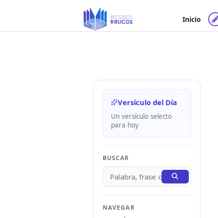
Ir
al
Inicio
contenido
Versículo del Día
Un versículo selecto
para hoy
BUSCAR
NAVEGAR