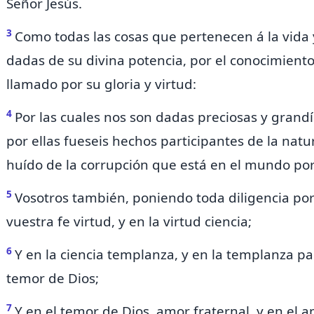
Señor Jesús.
3
Como todas las cosas que pertenecen á la vida
dadas de su divina potencia, por el conocimient
llamado por su gloria y virtud:
4
Por las cuales nos son dadas preciosas y gran
por ellas fueseis hechos
participantes de la natu
huído de la corrupción que está en el mundo por
5
Vosotros también, poniendo toda diligencia po
vuestra fe virtud, y en la virtud
ciencia;
6
Y en la ciencia
templanza, y en la templanza
pa
temor de Dios;
7
Y en el temor de Dios,
amor fraternal, y en el 