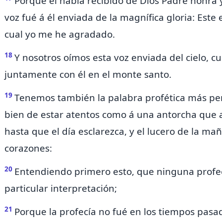
Porque él había recibido de Dios Padre
honra y
voz fué á él enviada de la magnífica gloria:
Este 
cual yo me he agradado.
18
Y nosotros oímos esta voz enviada del cielo, 
juntamente con él en el monte santo.
19
Tenemos también la palabra profética más per
bien de estar atentos como á una
antorcha que 
hasta que
el día esclarezca, y el lucero de la m
corazones:
20
Entendiendo primero esto, que
ninguna profec
particular interpretación;
21
Porque
la profecía no fué en los tiempos pasa