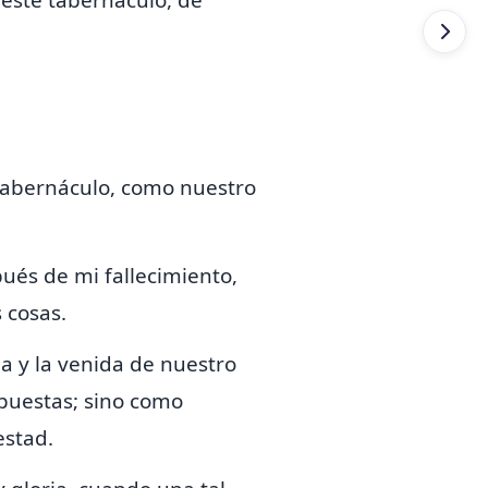
n
este tabernáculo, de
tabernáculo,
como nuestro
ués de mi fallecimiento,
 cosas.
ia y
la venida de nuestro
puestas;
sino como
estad.