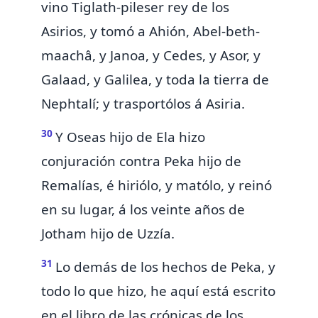
vino
Tiglath-pileser rey de los
Asirios, y tomó
a Ahión,
Abel-beth-
maachâ, y Janoa, y
Cedes, y
Asor, y
Galaad, y Galilea, y toda la tierra de
Nephtalí; y trasportólos á Asiria.
30
Y Oseas hijo de Ela hizo
conjuración contra Peka hijo de
Remalías, é hiriólo, y matólo, y reinó
en su lugar, á los veinte años de
Jotham hijo de Uzzía.
31
Lo demás de los hechos de Peka, y
todo lo que hizo, he aquí está escrito
en el libro de las crónicas de los