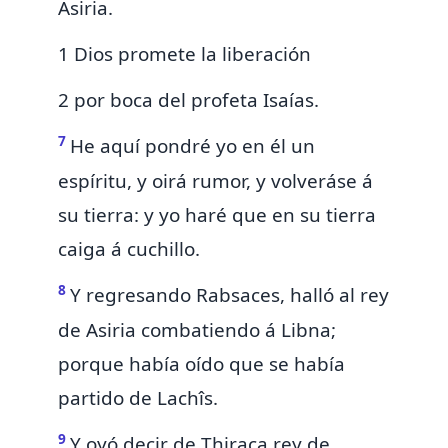
Asiria.
1 Dios promete la liberación
2 por boca del profeta Isaías.
7
He aquí pondré yo en él un
espíritu, y
oirá rumor, y volveráse á
su tierra: y yo haré que en su tierra
caiga á cuchillo.
8
Y regresando Rabsaces, halló al rey
de Asiria combatiendo á
Libna;
porque había oído que se había
partido de Lachîs.
9
Y oyó decir de Thiraca rey de