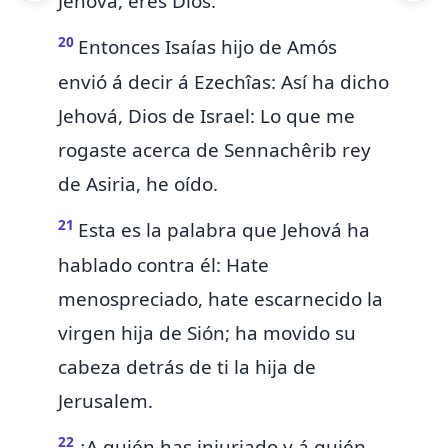
Jehová, eres Dios.
20
Entonces Isaías hijo de Amós
envió á decir á Ezechîas: Así ha dicho
Jehová, Dios de Israel:
Lo que me
rogaste acerca de Sennachêrib rey
de Asiria,
he oído.
21
Esta es la palabra que Jehová ha
hablado contra él: Hate
menospreciado, hate escarnecido la
virgen
hija de Sión; ha movido su
cabeza detrás de ti la hija de
Jerusalem.
22
¿A quién has injuriado y á quién