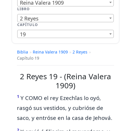
Reina Valera 1909
LIBRO
2 Reyes
CAPÍTULO
19
Biblia
»
Reina Valera 1909
»
2 Reyes
»
Capítulo 19
2 Reyes 19 - (Reina Valera
1909)
1
Y COMO el rey Ezechîas lo oyó,
rasgó sus vestidos, y
cubrióse de
saco, y
entróse en la casa de Jehová.
2