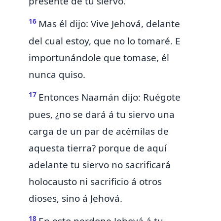
presente de tu siervo.
16
Mas él dijo:
Vive Jehová, delante
del cual estoy,
que no
lo
tomaré. E
importunándole que tomase, él
nunca quiso.
17
Entonces Naamán dijo: Ruégote
pues, ¿no se dará á tu siervo una
carga de un par de acémilas de
aquesta tierra? porque de aquí
adelante tu siervo no sacrificará
holocausto ni sacrificio á otros
dioses, sino á Jehová.
18