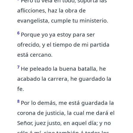
Pero tú
vela en todo,
soporta las
aflicciones, haz la obra
de
evangelista, cumple tu ministerio.
6
Porque
yo ya estoy para ser
ofrecido, y el tiempo de
mi partida
está cercano.
7
He peleado la buena batalla,
he
acabado la carrera, he guardado la
fe.
8
Por lo demás,
me está guardada
la
corona de justicia, la cual me dará el
Señor, juez justo,
en aquel día; y no