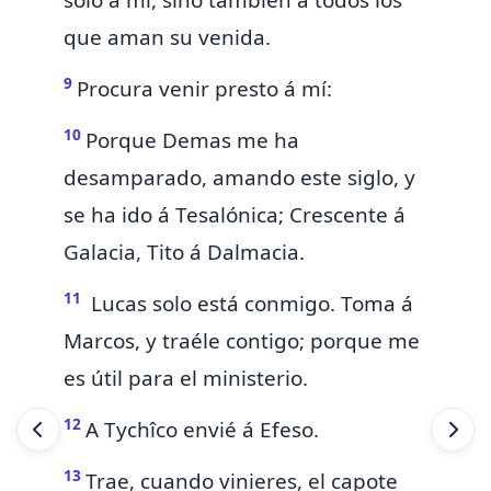
sólo á mí, sino también á todos los
que aman su venida.
9
Procura venir presto á mí:
10
Porque
Demas me ha
desamparado, amando este siglo, y
se ha ido á Tesalónica; Crescente á
Galacia,
Tito á Dalmacia.
11
Lucas
solo está conmigo.
Toma á
Marcos, y traéle contigo; porque me
es útil para el ministerio.
12
A
Tychîco envié á Efeso.
13
Trae, cuando vinieres, el capote