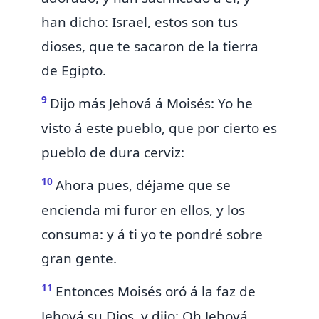
han dicho: Israel, estos son tus
dioses, que te sacaron de la tierra
de Egipto.
9
Dijo más Jehová á Moisés: Yo he
visto á este pueblo, que por cierto es
pueblo de dura cerviz:
10
Ahora pues,
déjame que
se
encienda mi furor en ellos, y los
consuma:
y á ti yo te pondré sobre
gran gente.
11
Entonces Moisés oró á la faz de
Jehová su Dios, y dijo: Oh Jehová,