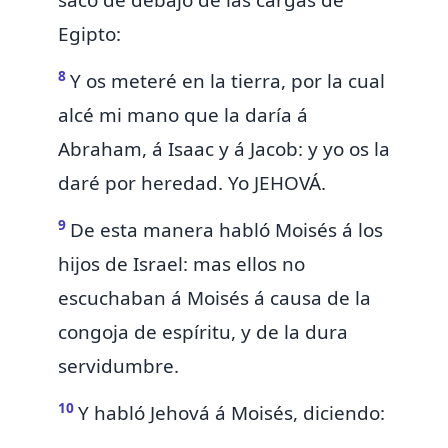
saco de debajo de las cargas de
Egipto:
8
Y os meteré en la tierra, por la cual
alcé mi mano que la daría á
Abraham, á Isaac y á Jacob: y yo os la
daré por heredad. Yo
JEHOVÁ
.
9
De esta manera habló Moisés á los
hijos de Israel: mas ellos no
escuchaban á Moisés á causa de la
congoja de espíritu, y de la dura
servidumbre.
10
Y habló Jehová á Moisés, diciendo: