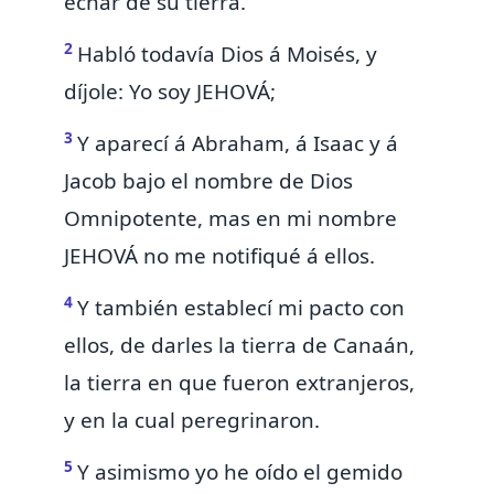
echar de su tierra.
2
Habló todavía Dios á Moisés, y
díjole: Yo soy
JEHOVÁ
;
3
Y aparecí á Abraham, á Isaac y á
Jacob
bajo
el nombre de
Dios
Omnipotente, mas en mi nombre
JEHOVÁ
no me notifiqué á ellos.
4
Y también establecí mi pacto con
ellos,
de darles la tierra de Canaán,
la tierra en que fueron extranjeros,
y en la cual peregrinaron.
5
Y asimismo yo he oído el gemido