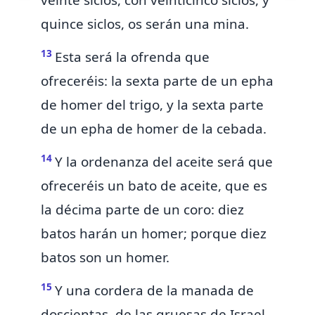
veinte siclos, con veinticinco siclos, y
quince siclos, os serán una mina.
13
Esta será la
ofrenda que
ofreceréis: la sexta parte de un epha
de homer del trigo, y la sexta parte
de un epha de homer de la cebada.
14
Y la ordenanza del aceite
será
que
ofreceréis
un bato de aceite,
que es
la décima parte de un coro: diez
batos
harán
un homer; porque diez
batos
son
un homer.
15
Y una cordera de la manada de
doscientas, de las gruesas de Israel,