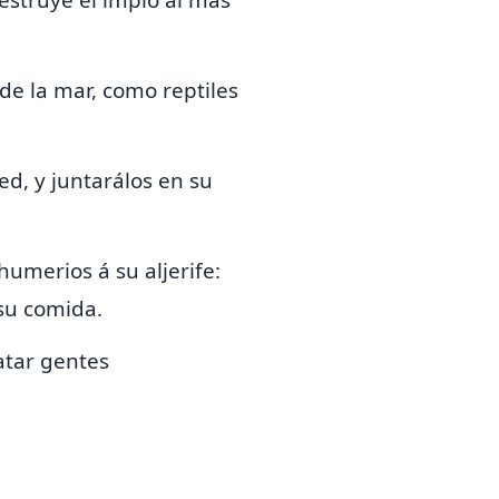
estruye el impío al más
e la mar, como reptiles
ed, y juntarálos en su
ahumerios á su aljerife:
su comida.
atar gentes