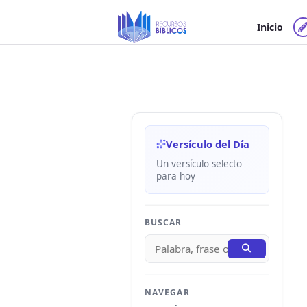
Ir
al
Inicio
contenido
Versículo del Día
Un versículo selecto
para hoy
BUSCAR
NAVEGAR