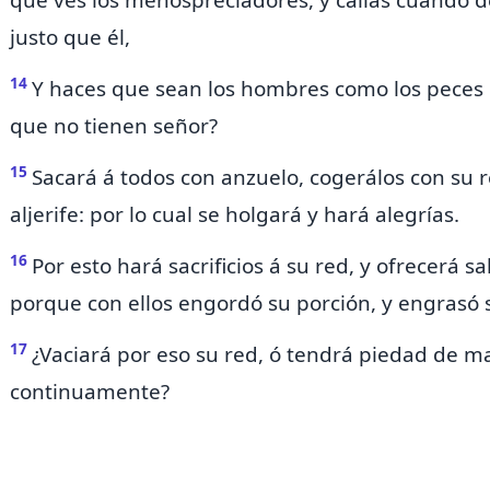
qué ves los menospreciadores, y callas cuando d
justo que él,
14
Y haces que sean los hombres como los peces d
que no tienen señor?
15
Sacará á todos con
anzuelo, cogerálos con su r
aljerife: por lo cual se holgará y hará alegrías.
16
Por esto hará sacrificios á su red, y ofrecerá s
porque con ellos engordó su porción, y engrasó 
17
¿Vaciará por eso su red, ó tendrá piedad de m
continuamente?