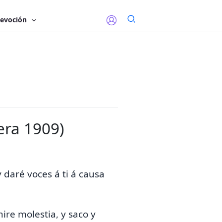
evoción
era 1909)
y
daré voces á ti á causa
ire molestia, y saco y