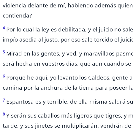
violencia delante de mí, habiendo además quien 
contienda?
4
Por lo cual la ley es debilitada, y el juicio no s
impío
asedia al justo, por eso sale torcido el juici
5
Mirad
en las gentes, y ved, y maravillaos pas
será hecha en vuestros días, que aun cuando se o
6
Porque he aquí, yo levanto los Caldeos, gente
camina por la anchura de la tierra para poseer l
7
Espantosa es y terrible: de ella misma saldrá s
8
Y serán sus caballos más ligeros que tigres, y
tarde; y sus jinetes se multiplicarán: vendrán de 