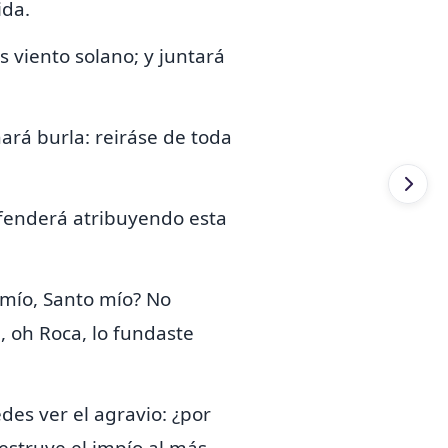
ida.
s viento solano; y juntará
hará burla: reiráse de toda
ofenderá
atribuyendo
esta
s mío, Santo mío?
No
ú, oh Roca, lo fundaste
des ver el agravio: ¿por