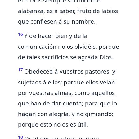
él á Dios siempre
sacrificio de
alabanza, es á saber,
fruto de labios
que confiesen á su nombre.
16
Y de hacer bien y de
la
comunicación no os olvidéis: porque
de tales sacrificios se agrada Dios.
17
Obedeced á vuestros pastores, y
sujetaos á ellos; porque ellos velan
por vuestras almas, como aquellos
que han de
dar cuenta;
para que lo
hagan con alegría, y no gimiendo;
porque esto no os es útil.
18
Orad por nosotros:
porque