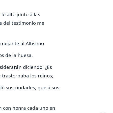
 lo alto
junto á las
 del testimonio me
emejante al Altísimo.
os de la huesa.
onsiderarán
diciendo:
¿Es
 trastornaba los reinos;
ó sus ciudades; que á sus
cen con honra cada uno en