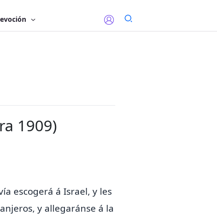
evoción
era 1909)
ía escogerá á Israel, y les
ranjeros, y allegaránse á la