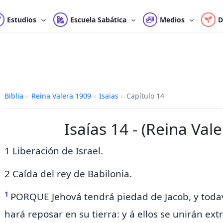
Estudios
Escuela Sabática
Medios
D
Biblia
»
Reina Valera 1909
»
Isaias
»
Capítulo 14
Isaías 14 - (Reina Val
1 Liberación de Israel.
2 Caída del rey de Babilonia.
1
PORQUE Jehová
tendrá piedad de Jacob, y
todav
hará reposar en su tierra:
y á ellos se unirán ext