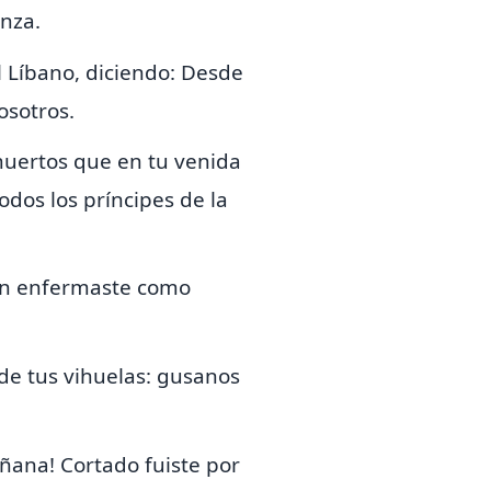
nza.
l Líbano,
diciendo:
Desde
osotros.
 muertos que en tu venida
todos los príncipes de la
ién enfermaste como
 de tus vihuelas: gusanos
añana! Cortado fuiste por