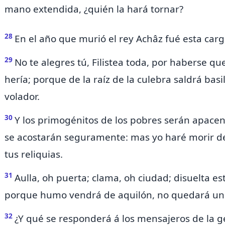
mano extendida, ¿quién la hará tornar?
28
En el año que murió el
rey Achâz fué
esta carg
29
No te alegres tú,
Filistea toda, por haberse qu
hería; porque de la raíz de la culebra saldrá basil
volador.
30
Y los primogénitos de los pobres serán apacen
se acostarán seguramente: mas yo haré morir de
tus reliquias.
31
Aulla, oh puerta; clama, oh ciudad; disuelta está
porque humo vendrá de aquilón, no quedará uno
32
¿Y qué se responderá á los mensajeros de la 