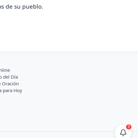
dos de su pueblo.
nline
o del Día
 Oración
a para Hoy
7