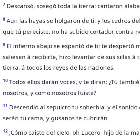
7
Descansó, sosegó toda la tierra:
cantaron alaba
8
Aun las hayas se holgaron de ti, y los cedros de
que tú pereciste, no ha subido cortador contra n
9
El infierno abajo se espantó de ti; te despertó
saliesen á recibirte, hizo levantar de sus sillas á 
tierra, á todos los reyes de las naciones.
10
Todos ellos darán voces, y te dirán: ¿Tú tamb
nosotros,
y
como nosotros fuiste?
11
Descendió al sepulcro tu soberbia, y el sonido
serán tu cama, y gusanos te cubrirán.
12
¡Cómo caiste del cielo, oh Lucero, hijo de la m