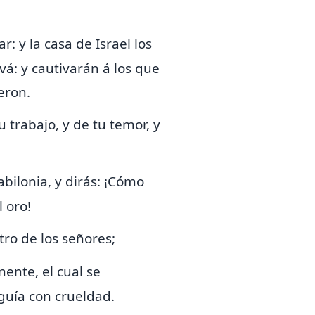
r: y la casa de Israel los
vá: y cautivarán á los que
eron.
u trabajo, y de tu temor, y
,
bilonia, y dirás: ¡Cómo
l oro!
etro de los señores;
nente, el cual se
guía con crueldad.