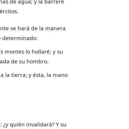
nas de agua; y la barreré
ércitos.
mente se hará de la manera
e determinado:
is montes lo hollaré; y
su
itada de su hombro.
 la tierra; y ésta, la mano
 ¿y quién invalidará? Y su