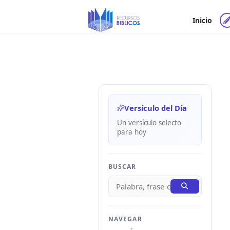
Ir
al
Inicio
contenido
Versículo del Día
Un versículo selecto
para hoy
BUSCAR
NAVEGAR