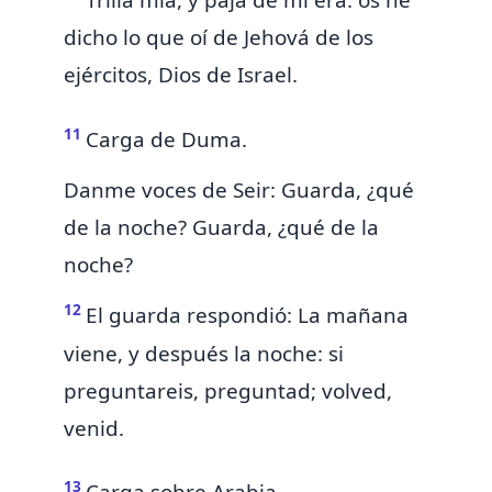
Trilla mía, y paja de
mi era: os he
dicho lo que oí de Jehová de los
ejércitos, Dios de Israel.
11
Carga de
Duma.
Danme voces de
Seir: Guarda, ¿qué
de la noche? Guarda, ¿qué de la
noche?
12
El guarda respondió: La mañana
viene, y después la noche: si
preguntareis, preguntad; volved,
venid.
13