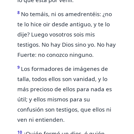
lo que está por venir.
8
No temáis, ni os amedrentéis:
¿no
te lo hice oir desde antiguo, y te lo
dije? Luego
vosotros sois mis
testigos. No hay Dios sino yo. No hay
Fuerte: no conozco ninguno.
9
Los formadores de imágenes de
talla, todos ellos son vanidad, y lo
más precioso de ellos para nada es
útil; y ellos mismos para su
confusión son testigos, que ellos
ni
ven ni entienden.
10
¿Quién formó un dios, ó quién