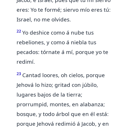
eres: Yo te formé; siervo mío eres tú:
Israel, no me olvides.
22
Yo deshice
como á nube tus
rebeliones, y como á niebla tus
pecados: tórnate á mí, porque
yo te
redimí.
23
Cantad loores,
oh cielos, porque
Jehová lo hizo; gritad con júbilo,
lugares bajos de la tierra;
prorrumpid, montes, en alabanza;
bosque, y todo árbol que en él está:
porque Jehová redimió á Jacob, y en