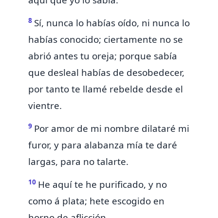
aquí que yo lo sabía.
8
Sí, nunca lo habías oído, ni nunca lo
habías conocido; ciertamente no se
abrió antes tu oreja; porque sabía
que desleal habías de desobedecer,
por tanto te llamé rebelde
desde el
vientre.
9
Por amor
de mi nombre
dilataré mi
furor, y para alabanza mía te daré
largas, para no talarte.
10
He aquí
te he purificado, y no
como á plata; hete escogido en
horno de aflicción.