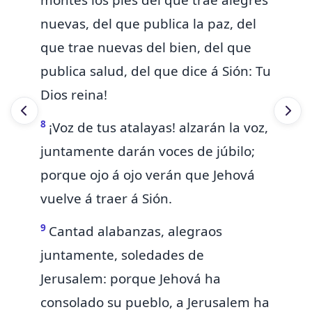
montes los
pies del que trae alegres
nuevas, del que publica la paz,
del
que trae nuevas del bien, del que
publica salud, del que dice á Sión:
Tu
Dios reina!
8
¡Voz de tus atalayas! alzarán la voz,
juntamente darán voces de júbilo;
porque ojo á ojo verán que Jehová
vuelve á traer á Sión.
9
Cantad alabanzas, alegraos
juntamente, soledades de
Jerusalem:
porque Jehová ha
consolado su pueblo,
a Jerusalem ha