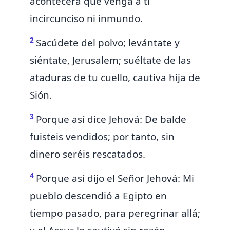
acontecerá que venga á ti
incircunciso
ni inmundo.
2
Sacúdete del polvo;
levántate y
siéntate, Jerusalem;
suéltate de las
ataduras de tu cuello, cautiva hija de
Sión.
3
Porque así dice Jehová:
De balde
fuisteis vendidos; por tanto, sin
dinero seréis rescatados.
4
Porque así dijo el Señor Jehová: Mi
pueblo descendió
a Egipto en
tiempo pasado, para peregrinar allá;