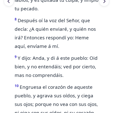
labios, y es quitada tu culpa, y limpio
tu pecado.
8
Después oí la voz del Señor, que
decía: ¿A quién enviaré, y quién nos
irá? Entonces respondí yo: Heme
aquí, envíame á mí.
9
Y dijo: Anda, y di á este pueblo:
Oid
bien, y no entendáis; ved por cierto,
mas no comprendáis.
10
Engruesa el corazón
de aqueste
pueblo, y agrava sus oídos, y ciega
sus ojos; porque no vea con sus ojos,
ni oiga con sus oídos, ni su corazón