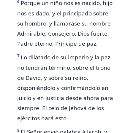
6
Porque
un niño nos es nacido,
hijo
nos es dado; y el
principado sobre
su hombro: y llamaráse su nombre
Admirable, Consejero, Dios fuerte,
Padre eterno,
Príncipe de paz.
7
Lo dilatado de
su
imperio y la paz
no tendrán término, sobre el trono
de David, y sobre su reino,
disponiéndolo y
confirmándolo en
juicio y en justicia desde ahora para
siempre.
El celo de Jehová de los
ejércitos hará esto.
8
El Señor envió palabra á Jacob, y