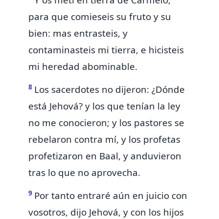
Y os metí en tierra de Carmelo,
para que comieseis su fruto y su
bien: mas entrasteis, y
contaminasteis mi tierra,
e hicisteis
mi heredad abominable.
8
Los sacerdotes no dijeron: ¿Dónde
está Jehová? y los que tenían
la ley
no me conocieron; y los
pastores se
rebelaron contra mí, y los
profetas
profetizaron en Baal, y anduvieron
tras lo que no aprovecha.
9
Por tanto
entraré aún en juicio con
vosotros, dijo Jehová, y con los hijos