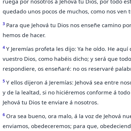
ruega por nosotros á Jehová tu Dios, por todo es
quedado unos pocos de muchos, como nos ven tu
3
Para que Jehová tu Dios nos enseñe camino po
hemos de hacer.
4
Y Jeremías profeta les dijo: Ya he oído. He aquí
vuestro Dios, como habéis dicho; y será que todo
respondiere, os enseñaré: no os reservaré palab
5
Y ellos dijeron á Jeremías:
Jehová sea entre noso
y de la
lealtad, si no hiciéremos conforme á todo
Jehová tu Dios te enviare á nosotros.
6
Ora sea bueno, ora malo, á la voz de Jehová nues
enviamos, obedeceremos; para que, obedeciendo