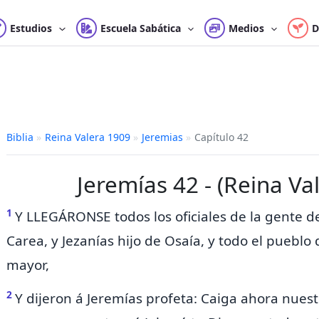
Estudios
Escuela Sabática
Medios
D
Biblia
»
Reina Valera 1909
»
Jeremias
»
Capítulo 42
Jeremías 42 - (Reina Va
1
Y LLEGÁRONSE
todos los oficiales de la gente 
Carea, y Jezanías hijo de Osaía, y todo el pueblo
mayor,
2
Y dijeron á Jeremías profeta: Caiga ahora nuest