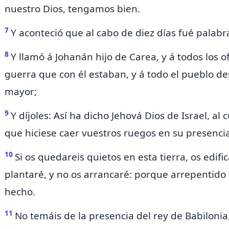
nuestro Dios, tengamos bien.
7
Y aconteció que al cabo de diez días fué palabr
8
Y llamó á Johanán hijo de Carea, y á todos los of
guerra que con él estaban, y á todo el pueblo de
mayor;
9
Y díjoles: Así ha dicho Jehová Dios de Israel, al
que hiciese caer vuestros ruegos en su presencia
10
Si os quedareis quietos en esta tierra,
os edifi
plantaré, y no os arrancaré: porque
arrepentido 
hecho.
11
No temáis de la presencia del rey de Babilonia,