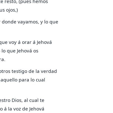
te resto, (pues hemos
s ojos,)
r donde vayamos, y lo que
 que voy á orar á Jehová
 lo que Jehová os
ra.
tros testigo de la verdad
 aquello para lo cual
tro Dios, al cual te
 á la voz de Jehová