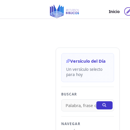
Ir
al
Inicio
contenido
Versículo del Día
Un versículo selecto
para hoy
BUSCAR
NAVEGAR