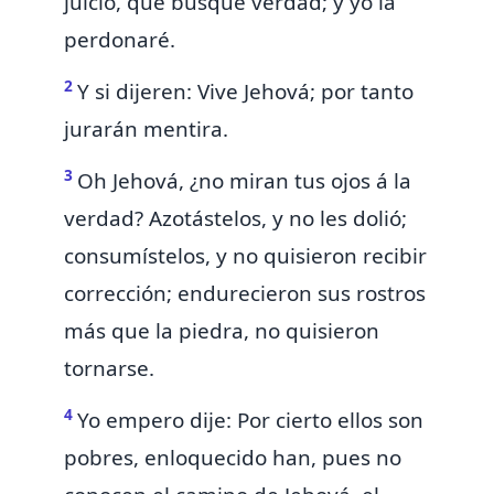
juicio, que busque verdad; y yo la
perdonaré.
2
Y
si dijeren:
Vive Jehová; por tanto
jurarán mentira.
3
Oh Jehová, ¿no miran
tus ojos á la
verdad? Azotástelos, y no les dolió;
consumístelos, y no quisieron recibir
corrección;
endurecieron sus rostros
más que la piedra, no quisieron
tornarse.
4
Yo empero dije: Por cierto ellos son
pobres, enloquecido han,
pues no