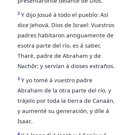
presentáronse delante de Dios.
2
Y dijo Josué á todo el pueblo: Así
dice Jehová, Dios de Israel:
Vuestros
padres habitaron antiguamente de
esotra parte del río,
es á saber,
Tharé, padre de Abraham y de
Nachôr; y servían á dioses extraños.
3
Y yo
tomé á vuestro padre
Abraham de la otra parte del río, y
trájelo por toda la tierra de Canaán,
y aumenté su generación,
y díle á
Isaac.
4