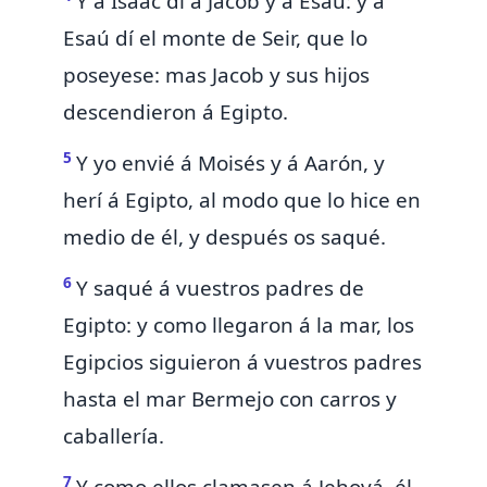
Y á Isaac dí á
Jacob y á Esaú: y á
Esaú dí el monte de Seir, que lo
poseyese:
mas Jacob y sus hijos
descendieron á Egipto.
5
Y
yo envié á Moisés y á Aarón, y
herí á Egipto, al modo que lo hice en
medio de él, y después os saqué.
6
Y
saqué á vuestros padres de
Egipto: y como
llegaron á la mar,
los
Egipcios siguieron á vuestros padres
hasta el mar Bermejo con carros y
caballería.
7