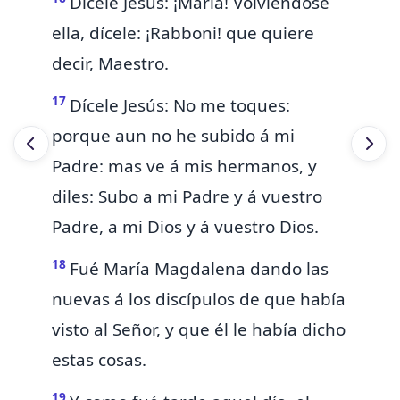
Dícele Jesús: ¡María! Volviéndose
ella, dícele: ¡Rabboni! que quiere
decir, Maestro.
17
Dícele Jesús: No me toques:
porque aun no he subido á mi
Padre: mas ve á
mis hermanos, y
diles: Subo
a mi Padre y á vuestro
Padre,
a mi Dios y á vuestro Dios.
18
Fué María Magdalena
dando las
nuevas á los discípulos de que había
visto al Señor, y que
él
le había dicho
estas cosas.
19