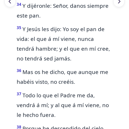
34
Y dijéronle:
Señor, danos siempre
este pan.
35
Y Jesús les dijo: Yo soy
el pan de
vida:
el que á mí viene, nunca
tendrá hambre; y el que en mí cree,
no tendrá sed jamás.
36
Mas os he dicho, que aunque me
habéis visto, no creéis.
37
Todo lo que el Padre me da,
vendrá á mí; y al que á mí viene, no
le
hecho fuera.
38
Porque
he descendido del cielo,