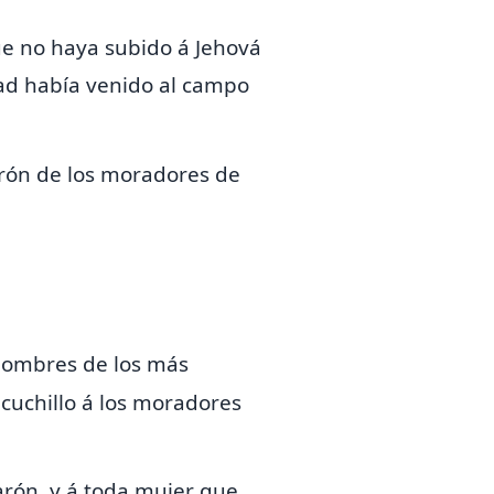
que no haya subido á Jehová
ad había venido al campo
arón de los moradores de
 hombres de los más
 cuchillo á los moradores
arón, y á toda mujer que