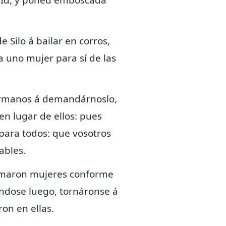
: Id, y poned emboscada
de Silo á bailar en corros,
da uno mujer para sí de las
hermanos á demandárnoslo,
en lugar de ellos: pues
para todos: que vosotros
ables.
 tomaron mujeres conforme
éndose luego, tornáronse á
ron en ellas.