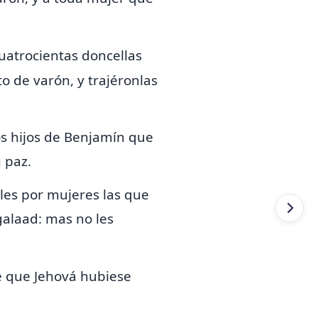
uatrocientas doncellas
 de varón, y trajéronlas
os hijos de Benjamín que
 paz.
nles por mujeres las que
galaad: mas no les
e que Jehová hubiese