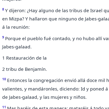
8
Y dijeron: ¿Hay alguno de las tribus de Israel 
en Mizpa? Y hallaron que ninguno de
Jabes-gala
á la reunión:
9
Porque el pueblo fué contado, y no hubo allí v
Jabes-galaad.
1 Restauración de la
2 tribu de Benjamín.
10
Entonces la congregación envió allá doce mil
valientes, y mandáronles, diciendo:
Id y poned á
de Jabes-galaad, y las mujeres y niños.
11
Mas haréis de esta manera: mataréis á
todo v