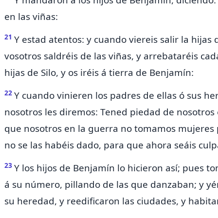
Y mandaron á los hijos de Benjamín, diciendo
en las viñas:
21
Y estad atentos:
y cuando viereis salir la hijas 
vosotros saldréis de las viñas, y arrebataréis ca
hijas de Silo, y os iréis á tierra de Benjamín:
22
Y cuando vinieren los padres de ellas ó sus 
nosotros les diremos: Tened piedad de nosotros 
que nosotros en la guerra no tomamos mujeres 
no se las habéis dado, para que ahora seáis culp
23
Y los hijos de Benjamín lo hicieron así; pues
á su número, pillando de las que danzaban; y y
su heredad, y
reedificaron las ciudades, y habita