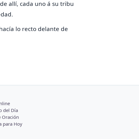
de allí, cada uno á su tribu
edad.
hacía lo recto delante de
nline
o del Día
 Oración
a para Hoy