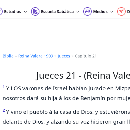
Estudios
Escuela Sabática
Medios
D
Biblia
»
Reina Valera 1909
»
Jueces
»
Capítulo 21
Jueces 21 - (Reina Val
1
Y LOS
varones de Israel habían jurado en Mizp
nosotros dará su hija á los de Benjamín por muje
2
Y vino
el pueblo á la casa de Dios, y estuviérons
delante de Dios; y alzando su voz hicieron gran ll