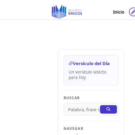
Ir
al
Inicio
contenido
Versículo del Día
Un versículo selecto
para hoy
BUSCAR
NAVEGAR