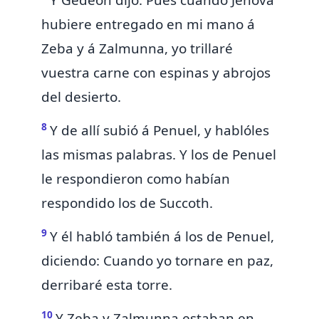
Y Gedeón dijo: Pues cuando Jehová
hubiere entregado en mi mano á
Zeba y á Zalmunna, yo
trillaré
vuestra carne con espinas y abrojos
del desierto.
8
Y de allí subió á
Penuel, y hablóles
las mismas palabras. Y los de Penuel
le respondieron como habían
respondido los de Succoth.
9
Y él habló también á los de Penuel,
diciendo:
Cuando yo tornare en paz,
derribaré esta torre.
10
Y Zeba y Zalmunna estaban en