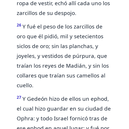
ropa de vestir, echó allí cada uno los
zarcillos de su despojo.
26
Y fué el peso de los zarcillos de
oro que él pidió, mil y setecientos
siclos
de oro; sin las planchas, y
joyeles, y
vestidos de púrpura, que
traían los reyes de Madián, y sin los
collares que traían sus camellos al
cuello.
27
Y Gedeón
hizo de ellos un ephod,
el cual hizo guardar en su ciudad de
Ophra: y todo Israel fornicó
tras de
ese
ephod
en aquel lugar; y fué por