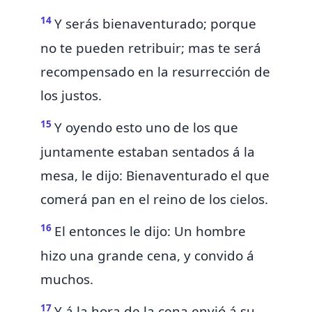
14
Y serás bienaventurado; porque
no te pueden retribuir; mas te
será
recompensado en la resurrección
de
los justos.
15
Y oyendo esto uno de los que
juntamente estaban sentados á la
mesa, le dijo:
Bienaventurado el que
comerá pan en el reino de los cielos.
16
El entonces le dijo: Un hombre
hizo una grande cena,
y convido á
muchos.
17
Y á la hora de la cena envió á su