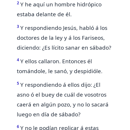
2
Y he aquí un hombre hidrópico
estaba delante de él.
3
Y respondiendo Jesús, habló á los
doctores de la ley y á los Fariseos,
diciendo:
¿Es lícito sanar en sábado?
4
Y ellos callaron. Entonces él
tomándole, le sanó, y despidióle.
5
Y respondiendo á ellos dijo:
¿El
asno ó el buey de cuál de vosotros
caerá en
algún
pozo, y no lo sacará
luego en día de sábado?
6
Y no le podían replicar á estas