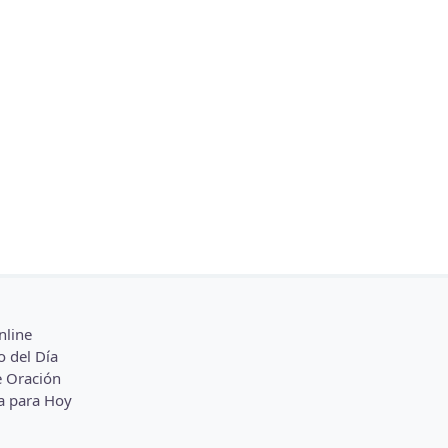
nline
o del Día
 Oración
a para Hoy