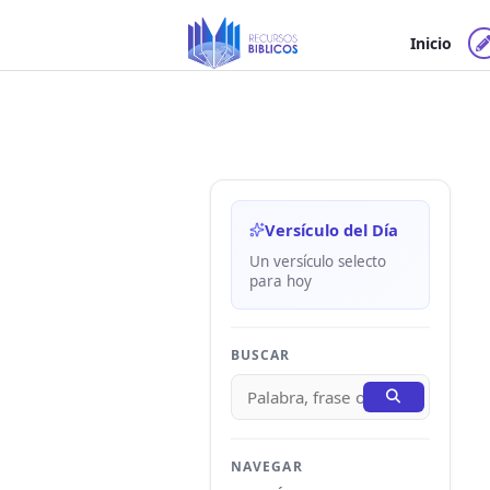
Ir
al
Inicio
contenido
Versículo del Día
Un versículo selecto
para hoy
BUSCAR
NAVEGAR