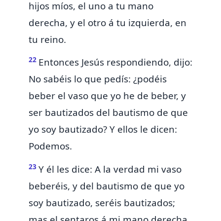
hijos míos,
el uno
a tu mano
derecha, y el otro á tu izquierda, en
tu reino.
22
Entonces Jesús respondiendo, dijo:
No sabéis lo que pedís: ¿podéis
beber
el vaso que yo he de beber, y
ser bautizados
del bautismo de que
yo soy bautizado? Y ellos le dicen:
Podemos.
23
Y él les dice:
A la verdad mi vaso
beberéis, y del bautismo de que yo
soy bautizado, seréis bautizados;
mas el sentaros á mi mano derecha