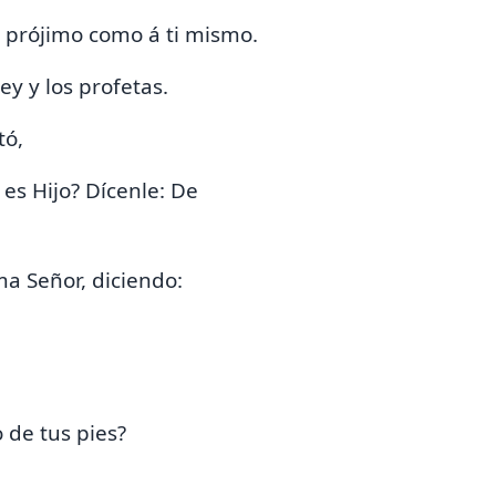
 prójimo como á ti mismo.
y y los profetas.
tó,
 es Hijo? Dícenle:
De
ma Señor, diciendo:
 de tus pies?