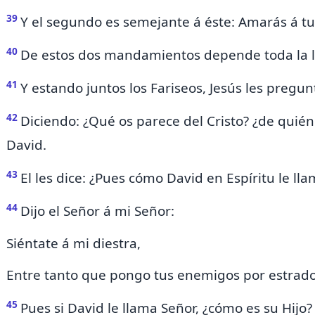
39
Y el segundo es semejante á éste:
Amarás á tu
40
De estos dos mandamientos depende toda la le
41
Y estando juntos los Fariseos,
Jesús les pregun
42
Diciendo: ¿Qué os parece del Cristo? ¿de quién
David.
43
El les dice: ¿Pues cómo David en Espíritu le lla
44
Dijo el Señor á mi Señor:
Siéntate á mi diestra,
Entre tanto que pongo tus enemigos por estrado
45
Pues si David le llama Señor, ¿cómo es su Hijo?