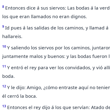
8
Entonces dice á sus siervos: Las bodas á la ve
los que eran llamados no eran
dignos.
9
Id pues á las salidas de los caminos, y llamad á
hallareis.
10
Y saliendo los siervos por los caminos, juntaro
juntamente
malos y buenos: y las bodas fueron 
11
Y entró el rey para ver los convidados, y vió a
boda.
12
Y le dijo: Amigo, ¿cómo entraste aquí no teni
él cerró la boca.
13
Entonces el rey dijo á los que servían: Atado 