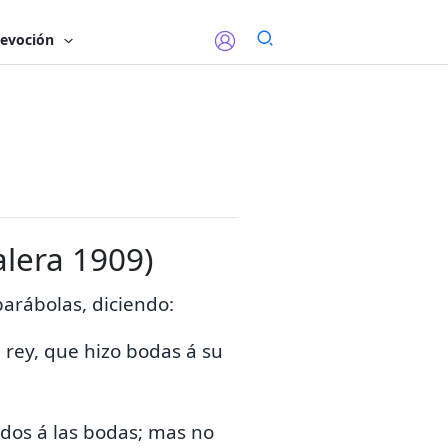
evoción
alera 1909)
parábolas, diciendo:
 rey, que hizo
bodas á su
ados á las bodas; mas no