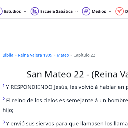
Estudios
Escuela Sabática
Medios
D
Biblia
»
Reina Valera 1909
»
Mateo
»
Capítulo 22
San Mateo 22 - (Reina V
1
Y RESPONDIENDO Jesús,
les volvió á hablar en 
2
El reino de los cielos es semejante á un hombre
hijo;
3
Y envió sus siervos para que llamasen los llam