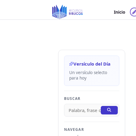
Ir
al
Inicio
contenido
Versículo del Día
Un versículo selecto
para hoy
BUSCAR
NAVEGAR