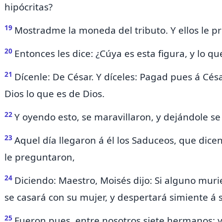
hipócritas?
19
Mostradme la moneda del tributo. Y ellos le p
20
Entonces les dice: ¿Cúya es esta figura, y lo q
21
Dícenle: De César. Y díceles:
Pagad pues á César
Dios lo que es de Dios.
22
Y oyendo esto, se maravillaron, y dejándole se
23
Aquel día llegaron á él los
Saduceos, que dicen
le preguntaron,
24
Diciendo: Maestro, Moisés dijo:
Si alguno muri
se casará con su mujer, y despertará simiente á
25
Fueron pues, entre nosotros siete hermanos: y