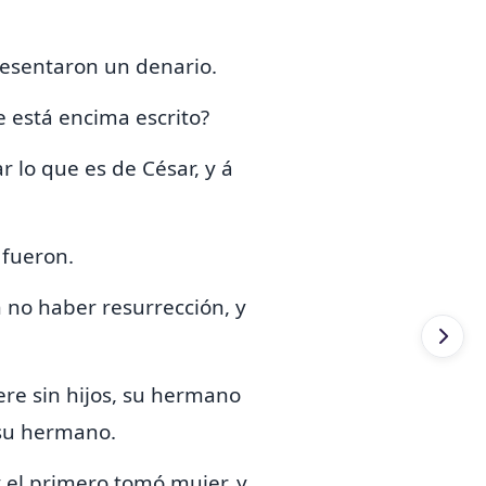
resentaron un denario.
ue está encima escrito?
 lo que es de César, y á
 fueron.
 no haber resurrección, y
ere sin hijos, su hermano
 su hermano.
 el primero tomó mujer, y