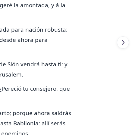
ogeré la amontada, y á la
riada para nación robusta:
n desde ahora para
 de Sión vendrá hasta ti: y
erusalem.
 ¿Pereció tu consejero, que
arto; porque ahora saldrás
hasta Babilonia:
allí serás
s enemigos.