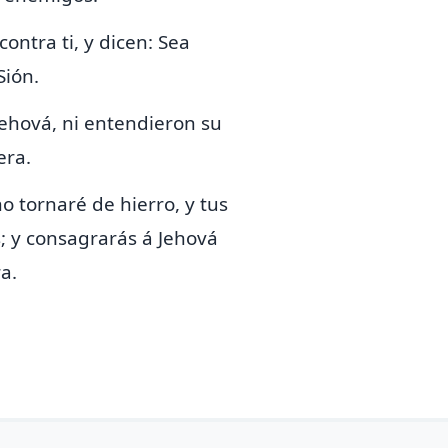
ntra ti, y dicen: Sea
Sión.
ehová, ni entendieron su
era.
o tornaré de hierro, y tus
; y
consagrarás á Jehová
a.