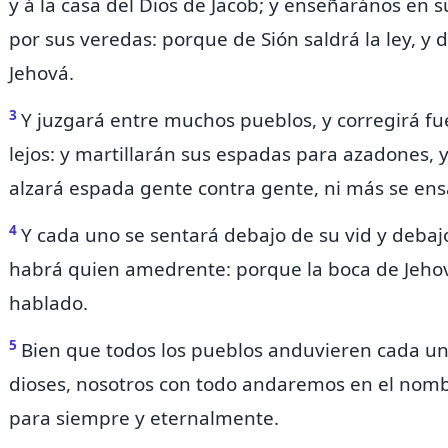
y á la casa del Dios de Jacob; y enseñarános en
por sus veredas: porque de Sión saldrá la ley, y 
Jehová.
3
Y juzgará entre muchos pueblos, y corregirá f
lejos: y martillarán sus espadas para azadones, 
alzará espada gente contra gente, ni más se ens
4
Y
cada uno se sentará debajo de su vid y debaj
habrá quien amedrente:
porque la boca de Jehov
hablado.
5
Bien que todos los pueblos anduvieren cada u
dioses,
nosotros con todo andaremos en el nomb
para siempre y eternalmente.