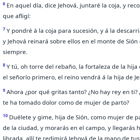
6
En aquel día, dice Jehová,
juntaré la coja, y rec
que afligí:
7
Y pondré á la coja para sucesión, y á la descar
y Jehová
reinará sobre ellos en el monte de Sió
siempre.
8
Y tú, oh torre del rebaño, la fortaleza de la hija
el señorío primero, el reino vendrá á la hija de J
9
Ahora ¿por qué gritas tanto?
¿No hay rey en ti?
te ha tomado dolor como de mujer de parto?
10
Duélete y gime, hija de Sión, como mujer de p
de la ciudad, y morarás en el campo, y
llegarás 
librada, allí te redimirá Jehová de la mano de tu