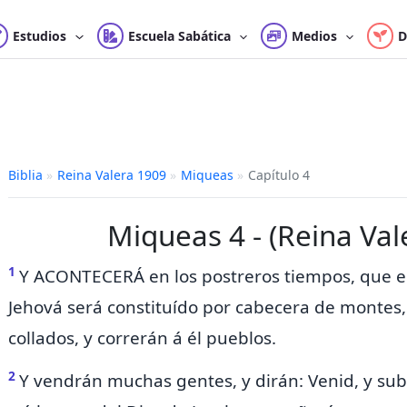
Estudios
Escuela Sabática
Medios
D
Biblia
»
Reina Valera 1909
»
Miqueas
»
Capítulo 4
Miqueas 4 - (Reina Val
1
Y ACONTECERÁ
en los postreros tiempos, que e
Jehová será constituído por cabecera de montes,
collados, y correrán á él pueblos.
2
Y vendrán muchas gentes, y dirán: Venid, y su