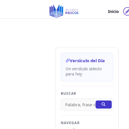
Ir
al
Inicio
contenido
Versículo del Día
Un versículo selecto
para hoy
BUSCAR
NAVEGAR