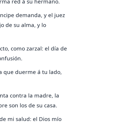
arma red á su hermano.
ríncipe demanda, y
el juez
o de su alma, y lo
cto,
como
zarzal: el día de
onfusión.
 la que duerme á tu lado,
anta contra la madre, la
re son los de su casa.
de mi salud: el Dios mío