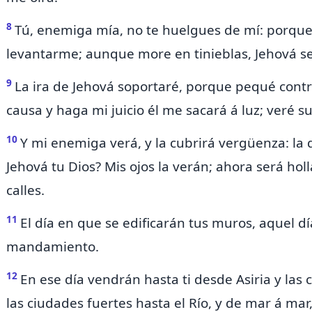
8
Tú, enemiga mía, no te huelgues de mí: porque
levantarme;
aunque more en tinieblas,
Jehová se
9
La ira de Jehová soportaré,
porque pequé contra
causa y haga mi juicio
él me sacará á luz; veré su 
10
Y mi enemiga verá, y la cubrirá vergüenza: la
Jehová tu Dios? Mis ojos la verán; ahora será hol
calles.
11
El día en que se edificarán
tus muros, aquel dí
mandamiento.
12
En ese día vendrán hasta ti desde Asiria y las 
las ciudades fuertes hasta el Río, y de mar á ma