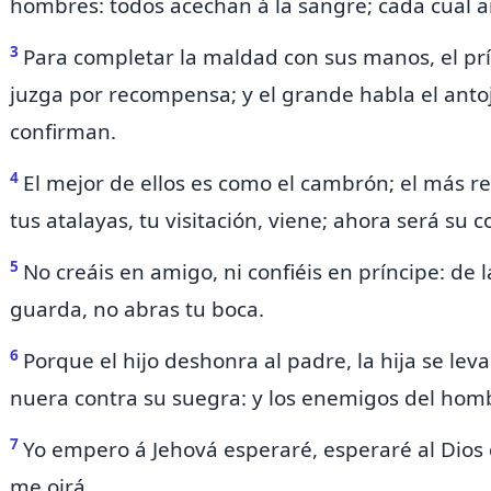
hombres: todos acechan á la sangre; cada cual 
3
Para completar la maldad con sus manos,
el p
juzga
por recompensa; y el grande habla el antoj
confirman.
4
El mejor de ellos
es como el cambrón; el más re
tus
atalayas, tu visitación, viene; ahora será su c
5
No creáis en amigo,
ni confiéis en príncipe: de
guarda, no abras tu boca.
6
Porque el hijo deshonra
al padre, la hija se lev
nuera contra su suegra: y los enemigos del homb
7
Yo empero á Jehová esperaré, esperaré al Dios 
me oirá.