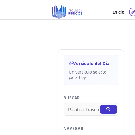
Ir
al
Inicio
contenido
Versículo del Día
Un versículo selecto
para hoy
BUSCAR
NAVEGAR