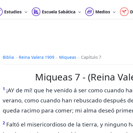
Estudios
Escuela Sabática
Medios
D
Biblia
»
Reina Valera 1909
»
Miqueas
»
Capítulo 7
Miqueas 7 - (Reina Val
1
¡AY de mí! que he venido á ser como cuando han
verano, como cuando han rebuscado después de
queda
racimo para comer;
mi alma deseó primer
2
Faltó el misericordioso
de la tierra, y ninguno h