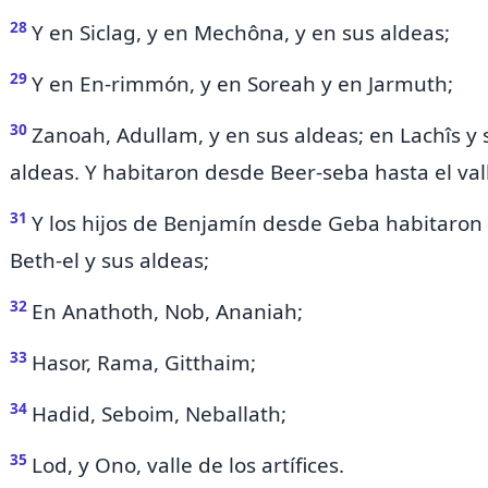
28
Y en Siclag, y en Mechôna, y en sus aldeas;
29
Y en En-rimmón, y en Soreah y en Jarmuth;
30
Zanoah, Adullam, y en sus aldeas; en Lachîs y s
aldeas. Y habitaron desde Beer-seba hasta el va
31
Y los hijos de Benjamín desde Geba
habitaron
Beth-el y sus aldeas;
32
En Anathoth, Nob, Ananiah;
33
Hasor, Rama, Gitthaim;
34
Hadid, Seboim, Neballath;
35
Lod, y Ono,
valle de los artífices.