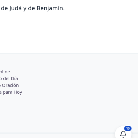
s de Judá y de Benjamín.
nline
o del Día
 Oración
a para Hoy
10