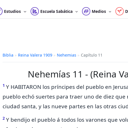
Estudios
Escuela Sabática
Medios
D
Biblia
»
Reina Valera 1909
»
Nehemias
»
Capítulo 11
Nehemías 11 - (Reina Va
1
Y HABITARON los príncipes del pueblo en Jerusa
pueblo
echó suertes para traer uno de diez que
ciudad santa, y las nueve partes en las
otras
ciu
2
Y bendijo el pueblo á todos los varones que vo