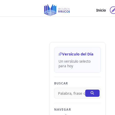
Ir
al
Inicio
contenido
Versículo del Día
Un versículo selecto
para hoy
BUSCAR
NAVEGAR