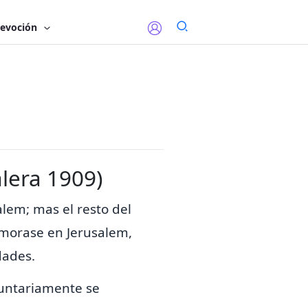
evoción
lera 1909)
lem; mas el resto del
 morase en Jerusalem,
dades.
luntariamente se